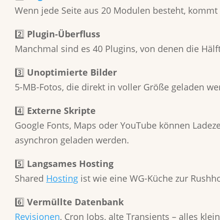
Wenn jede Seite aus 20 Modulen besteht, kommt a
2️⃣
Plugin-Überfluss
Manchmal sind es 40 Plugins, von denen die Hälft
3️⃣
Unoptimierte Bilder
5-MB-Fotos, die direkt in voller Größe geladen wer
4️⃣
Externe Skripte
Google Fonts, Maps oder YouTube können Ladezeit
asynchron geladen werden.
5️⃣
Langsames Hosting
Shared
Hosting
ist wie eine WG-Küche zur Rushhou
6️⃣
Vermüllte Datenbank
Revisionen
, Cron Jobs, alte Transients – alles kl