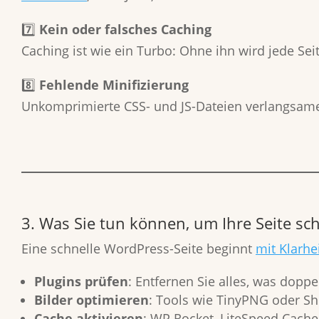
7️⃣
Kein oder falsches Caching
Caching ist wie ein Turbo: Ohne ihn wird jede Seite
8️⃣
Fehlende Minifizierung
Unkomprimierte CSS- und JS-Dateien verlangsame
3. Was Sie tun können, um Ihre Seite sc
Eine schnelle WordPress-Seite beginnt
mit Klarhe
Plugins prüfen
: Entfernen Sie alles, was doppel
Bilder optimieren
: Tools wie TinyPNG oder Sho
Cache aktivieren
: WP Rocket, LiteSpeed Cache