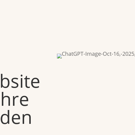
bsite
ahre
rden