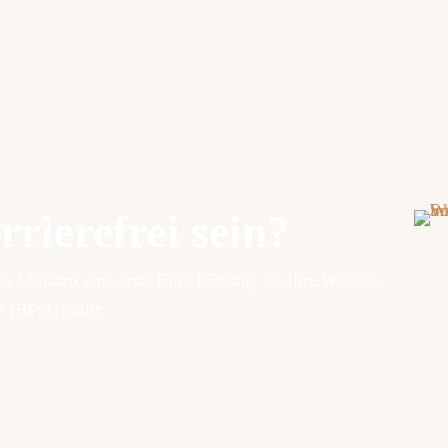
rierefrei sein?
 Minuten eine erste Einschätzung, ob Ihre Website
z (BFSG) fällt.