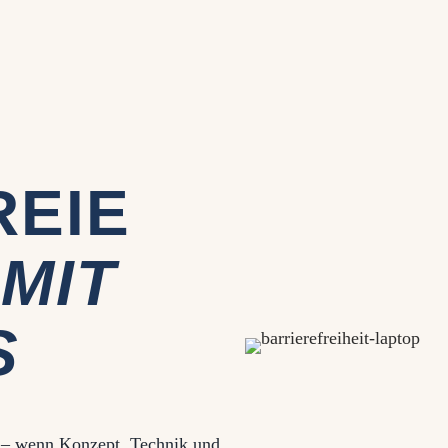
REIE
N
MIT
S
r – wenn Konzept, Technik und