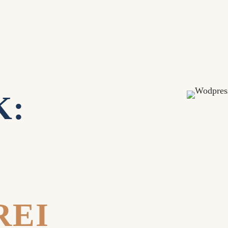
K:
REI