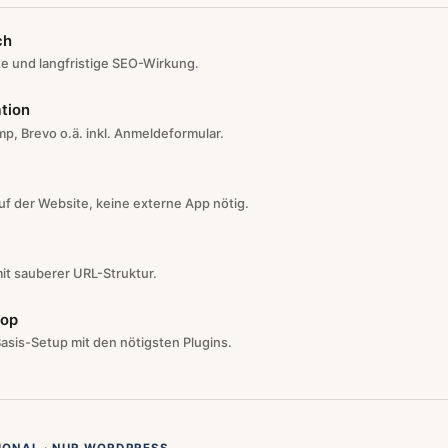
ch
te und langfristige SEO-Wirkung.
tion
p, Brevo o.ä. inkl. Anmeldeformular.
uf der Website, keine externe App nötig.
it sauberer URL-Struktur.
op
asis-Setup mit den nötigsten Plugins.
TIONAL · NUR WORDPRESS