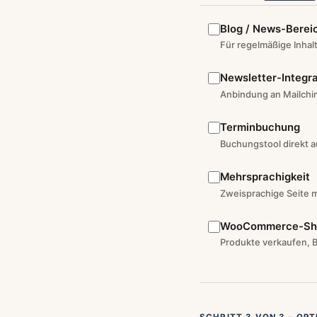
Blog / News-Berei
Für regelmäßige Inhal
Newsletter-Integra
Anbindung an Mailchim
Terminbuchung
Buchungstool direkt a
Mehrsprachigkeit
Zweisprachige Seite m
WooCommerce-Sh
Produkte verkaufen, B
SCHRITT 3 VON 3 – OP