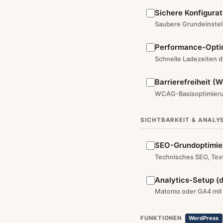
Sichere Konfigurat
Saubere Grundeinstel
Performance-Opti
Schnelle Ladezeiten d
Barrierefreiheit (
WCAG-Basisoptimierung
SICHTBARKEIT & ANALY
SEO-Grundoptimie
Technisches SEO, Text
Analytics-Setup (
Matomo oder GA4 mi
FUNKTIONEN
WordPress