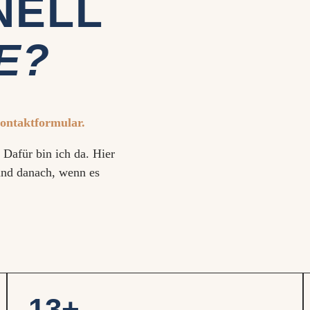
NELL
E?
Kontaktformular.
Dafür bin ich da. Hier
und danach, wenn es
13+